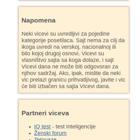
Napomena
Neki vicevi su uvredljivi za pojedine
kategorije posetilaca. Sajt nema za cilj da
ikoga uvredi na verskoj, nacionalnoj ili
bilo kojoj drugoj osnovi. Vicevi su
vlasništvo sajta sa koga dolaze, i sajt
Vicevi dana ne može biti odgovoran za
njihov sadržaj. Ako, ipak, mislite da neki
vic prelazi granicu prihvatljivog, javite i vic
će biti izbačen sa sajta Vicevi dana.
Partneri viceva
IQ test
- test inteligencije
Ženski forum
Tetovaze