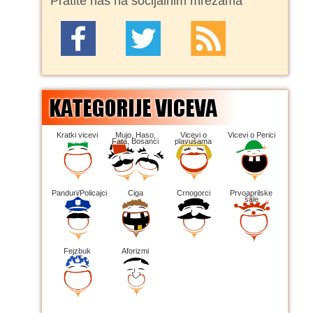
Pratite nas na socijalnim mrežama
Kratki vicevi
Mujo, Haso,
Vicevi o
Vicevi o Perici
Fata, Bosanci
plavušama
Panduri/Policajci
Ciga
Crnogorci
Prvoaprilske
šale
Fejzbuk
Aforizmi