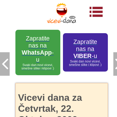
Zapratite
Zapratite
nas na
nas na
WhatsApp
-
VIBER
-u
u
Svaki dan novi vicevi,
smešne slike i klipovi :)
Svaki dan novi vicevi,
smešne slike i klipovi :)
Vicevi dana za
Četvrtak, 22.