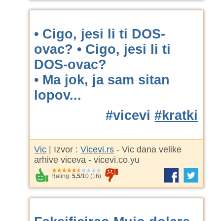
• Cigo, jesi li ti DOS-
ovac?
• Cigo, jesi li ti
DOS-ovac?
• Ma jok, ja sam sitan
lopov...
#vicevi
#kratki
Vic
| Izvor :
Vicevi.rs
- Vic dana velike
arhive viceva - vicevi.co.yu
Rating:
5.5
/
10
(
16
)