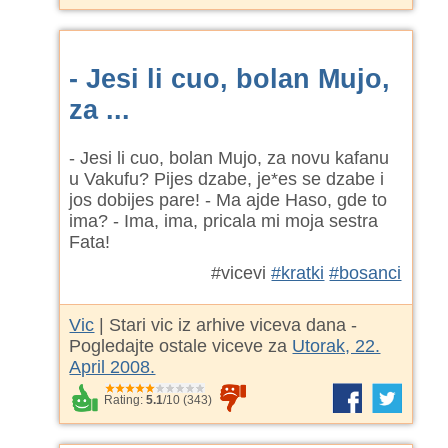
- Jesi li cuo, bolan Mujo,
za ...
- Jesi li cuo, bolan Mujo, za novu kafanu
u Vakufu? Pijes dzabe, je*es se dzabe i
jos dobijes pare! - Ma ajde Haso, gde to
ima? - Ima, ima, pricala mi moja sestra
Fata!
#vicevi
#kratki
#bosanci
Vic
| Stari vic iz arhive viceva dana -
Pogledajte ostale viceve za
Utorak, 22.
April 2008.
Rating:
5.1
/
10
(
343
)