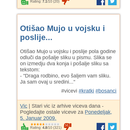
Rating:
7.1
/
10
(
20
)
Otišao Mujo u vojsku i
poslije...
Otišao Mujo u vojsku i poslije pola godine
odluči da pošalje sliku u pismu. Slika se
on izmedju dva konja i pošalje sliku sa
tekstom:
- "Draga rodbino, evo šaljem vam sliku.
Ja sam ovaj u sredini..."
#vicevi
#kratki
#bosanci
Vic
| Stari vic iz arhive viceva dana -
Pogledajte ostale viceve za
Ponedeljak,
5. Januar 2009.
Rating:
4.8
/
10
(
321
)