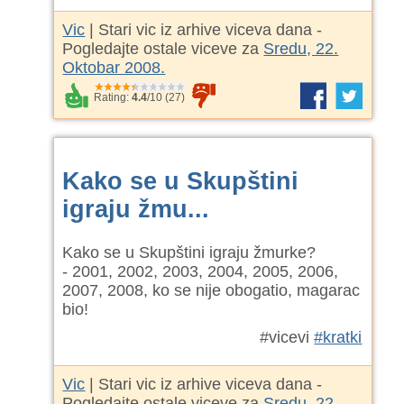
Vic
| Stari vic iz arhive viceva dana -
Pogledajte ostale viceve za
Sredu, 22.
Oktobar 2008.
Rating:
4.4
/
10
(
27
)
Kako se u Skupštini
igraju žmu...
Kako se u Skupštini igraju žmurke?
- 2001, 2002, 2003, 2004, 2005, 2006,
2007, 2008, ko se nije obogatio, magarac
bio!
#vicevi
#kratki
Vic
| Stari vic iz arhive viceva dana -
Pogledajte ostale viceve za
Sredu, 22.