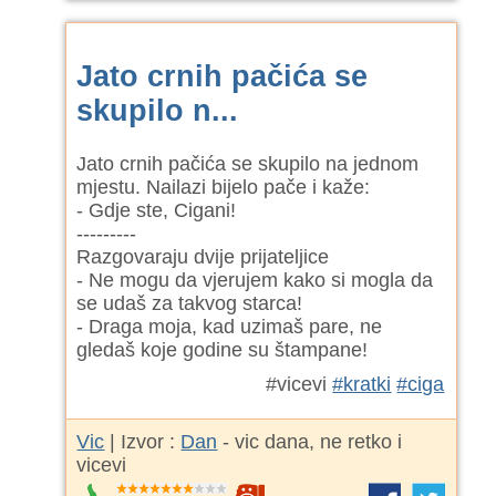
Jato crnih pačića se
skupilo n...
Jato crnih pačića se skupilo na jednom
mjestu. Nailazi bijelo pače i kaže:
- Gdje ste, Cigani!
---------
Razgovaraju dvije prijateljice
- Ne mogu da vjerujem kako si mogla da
se udaš za takvog starca!
- Draga moja, kad uzimaš pare, ne
gledaš koje godine su štampane!
#vicevi
#kratki
#ciga
Vic
| Izvor :
Dan
- vic dana, ne retko i
vicevi