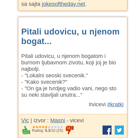
sa sajta
jokesoftheday.net
.
Pitali udovicu, u njenom
bogat...
Pitali udovicu, u njenom bogatom i
burnom ljubavnom zivotu, koji joj je bio
najbolji.
- "Lokalni seoski svecenik."
- "Kako svecenik?"
- "On ga je tvrdjeg vadio vani, nego sto
su neki stavljali unutra..."
#vicevi
#kratki
Vic
| Izvor :
Masni
- vicevi
Rating:
5.3
/
10
(
25
)