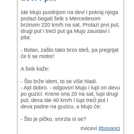
Ide Mujo pustinjom na devi i pokraj njega
prolazi bogati šeik s Mercedesom
brzinom 220 km/h na sat. Prolazi prvi put,
drugi put i treći put ga Mujo zaustavi i
pita:
- Bolan, zašto tako brzo ideš, pa pregrijat
će ti se motor!
A šeik kaže:
- Što brže idem, to se više hladi.
- Ajd dobro. - odgovori Mujo i lupi on devu
po guzici. Krene ona 20 na sat, lupi drugi
put, deva ide 40 km/h i lupi treći put i
deva padne na guzicu, a Mujo će:
- Što je pičko, smrzla si se?
#vicevi
#bosanci