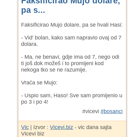
Faksificirao Mujo dolare,
pa s...
Faksificirao Mujo dolare, pa se hvali Hasi:
- Vid' bolan, kako sam napravio ovaj od 7
dolara.
- Ma, ne benavi, gdje ima od 7, nego odi
ti još dok možeš i to promijeni kod
nekoga tko se ne razumije.
Vraća se Mujo:
- Uspio sam, Haso! Sve sam promijenio u
po 3 i po 4!
#vicevi
#bosanci
Vic
| Izvor :
Vicevi.biz
- vic dana sajta
Vicevi biz