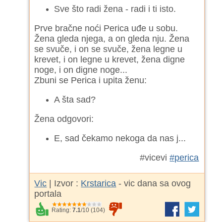
Sve što radi žena - radi i ti isto.
Prve bračne noći Perica uđe u sobu.
Žena gleda njega, a on gleda nju. Žena
se svuče, i on se svuče, žena legne u
krevet, i on legne u krevet, žena digne
noge, i on digne noge...
Zbuni se Perica i upita ženu:
A šta sad?
Žena odgovori:
E, sad čekamo nekoga da nas j...
#vicevi
#perica
Vic
| Izvor :
Krstarica
- vic dana sa ovog
portala
Rating:
7.1
/
10
(
104
)