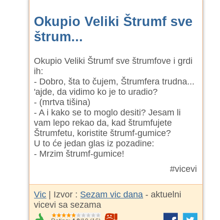
Okupio Veliki Štrumf sve
štrum...
Okupio Veliki Štrumf sve štrumfove i grdi
ih:
- Dobro, šta to čujem, Štrumfera trudna...
'ajde, da vidimo ko je to uradio?
- (mrtva tišina)
- A i kako se to moglo desiti? Jesam li
vam lepo rekao da, kad štrumfujete
Štrumfetu, koristite štrumf-gumice?
U to će jedan glas iz pozadine:
- Mrzim štrumf-gumice!
#vicevi
Vic
| Izvor :
Sezam vic dana
- aktuelni
vicevi sa sezama