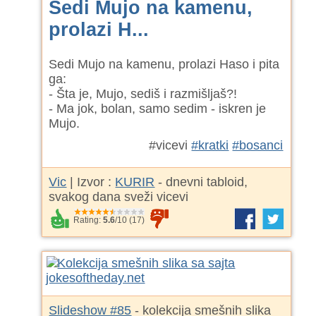
Sedi Mujo na kamenu,
prolazi H...
Sedi Mujo na kamenu, prolazi Haso i pita
ga:
- Šta je, Mujo, sediš i razmišljaš?!
- Ma jok, bolan, samo sedim - iskren je
Mujo.
#vicevi
#kratki
#bosanci
Vic
| Izvor :
KURIR
- dnevni tabloid,
svakog dana sveži vicevi
Rating:
5.6
/
10
(
17
)
Slideshow #85
- kolekcija smešnih slika