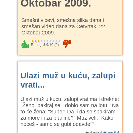
Oktobar 2009.
Smešni vicevi, smešna slika dana i
smešan video dana za Četvrtak, 22.
Oktobar 2009.
Rating:
3.0
/
10
(
2
)
Ulazi muž u kuću, zalupi
vrati...
Ulazi muž u kuću, zalupi vratima i drekne:
"Ženo, pakiraj se - dobio sam na lotu." Na
to će žena: "Super! Da li da se spakiram
za more ili za planine?" Muž veli: "Kako
hoćeš - samo se gubi odavde!"