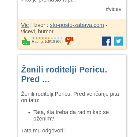
#vicevi
Vic
| Izvor :
sto-posto-zabava.com
-
vicevi, humor
Rating:
5.6
/
10
(
66
)
Ženili roditelji Pericu.
Pred ...
Ženili roditelji Pericu. Pred venčanje pita
on tatu:
Tata, šta treba da radim kad se
oženim?
Tata mu odgovori: