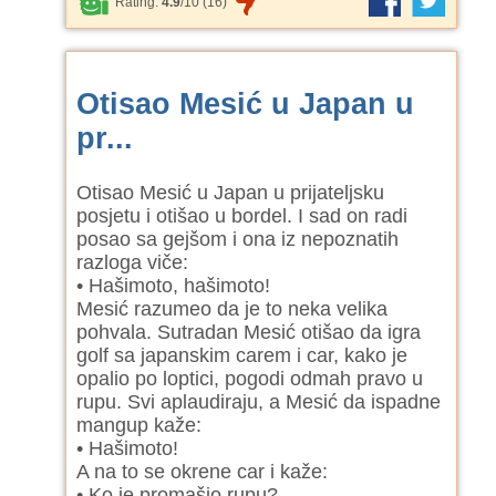
Rating:
4.9
/
10
(
16
)
Otisao Mesić u Japan u
pr...
Otisao Mesić u Japan u prijateljsku
posjetu i otišao u bordel. I sad on radi
posao sa gejšom i ona iz nepoznatih
razloga viče:
• Hašimoto, hašimoto!
Mesić razumeo da je to neka velika
pohvala. Sutradan Mesić otišao da igra
golf sa japanskim carem i car, kako je
opalio po loptici, pogodi odmah pravo u
rupu. Svi aplaudiraju, a Mesić da ispadne
mangup kaže:
• Hašimoto!
A na to se okrene car i kaže:
• Ko je promašio rupu?