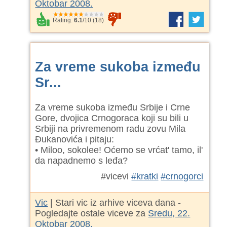
Oktobar 2008.
Rating:
6.1
/
10
(
18
)
Za vreme sukoba između
Sr...
Za vreme sukoba između Srbije i Crne
Gore, dvojica Crnogoraca koji su bili u
Srbiji na privremenom radu zovu Mila
Đukanovića i pitaju:
• Miloo, sokolee! Oćemo se vrćat' tamo, il'
da napadnemo s leđa?
#vicevi
#kratki
#crnogorci
Vic
| Stari vic iz arhive viceva dana -
Pogledajte ostale viceve za
Sredu, 22.
Oktobar 2008.