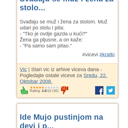
stolo...
Svađaju se muž i žena za stolom. Muž
udari po stolu i pita:
- "Tko je ovdje gazda u kući?"
Žena ga pljusne, a on kaže:
- "Pa samo sam pitao."
#vicevi
#kratki
Vic
| Stari vic iz arhive viceva dana -
Pogledajte ostale viceve za
Sredu, 22.
Oktobar 2008.
Rating:
4.8
/
10
(
30
)
Ide Mujo pustinjom na
devi i p...