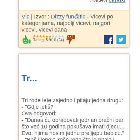
#vicevi
#kratki
Vic
| Izvor :
Dizzy fun@tic
- Vicevi po
kategorijama, najbolji vicevi, najgori
vicevi, vicevi dana
Rating:
5.9
/
10
(
24
)
Tr...
Tri rode lete zajedno i pitaju jedna drugu:
- "Gdje letiš?"
Ova odgovori:
- "Danas ću obradovati jednan bračni par
što već 10 godina pokušava imati djecu...
Evo, njima nosim jednu prelijepu bebicu."
- "Baš lijepo!", reče roda što je pitala i