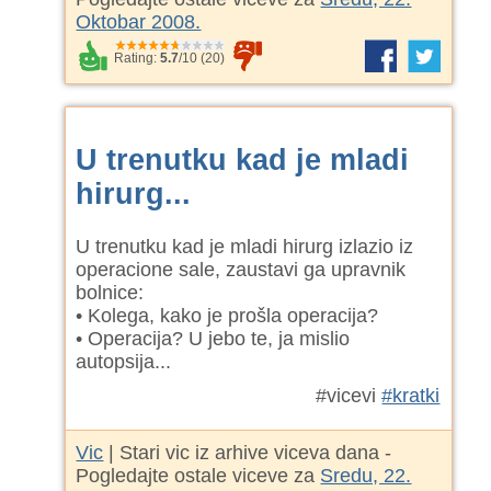
Oktobar 2008.
Rating:
5.7
/
10
(
20
)
U trenutku kad je mladi
hirurg...
U trenutku kad je mladi hirurg izlazio iz
operacione sale, zaustavi ga upravnik
bolnice:
• Kolega, kako je prošla operacija?
• Operacija? U jebo te, ja mislio
autopsija...
#vicevi
#kratki
Vic
| Stari vic iz arhive viceva dana -
Pogledajte ostale viceve za
Sredu, 22.