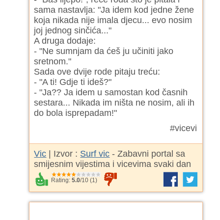
sama nastavlja: "Ja idem kod jedne žene
koja nikada nije imala djecu... evo nosim
joj jednog sinčića..."
A druga dodaje:
- "Ne sumnjam da ćeš ju učiniti jako
sretnom."
Sada ove dvije rode pitaju treću:
- "A ti! Gdje ti ideš?"
- "Ja?? Ja idem u samostan kod časnih
sestara... Nikada im ništa ne nosim, ali ih
do bola isprepadam!"
#vicevi
Vic
| Izvor :
Surf vic
- Zabavni portal sa
smijesnim vijestima i vicevima svaki dan
Rating:
5.0
/
10
(
1
)