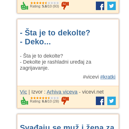
Rating:
5.6
/
10
(
93
)
- Šta je to dekolte?
- Deko...
- Šta je to dekolte?
- Dekolte je rashladni uređaj za
zagrijavanje.
#vicevi
#kratki
Vic
| Izvor :
Arhiva viceva
- vicevi.net
Rating:
6.6
/
10
(
28
)
Svađaju se muž i žena za