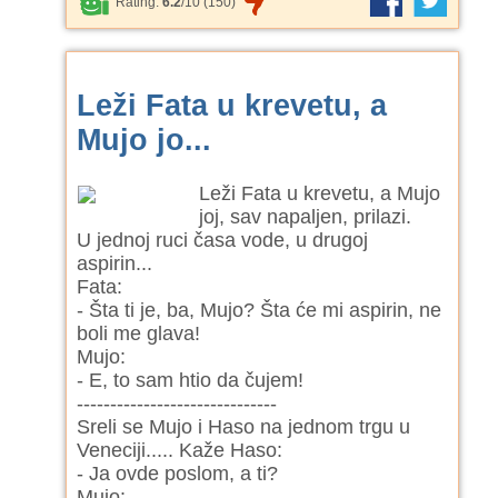
Rating:
6.2
/
10
(
150
)
Leži Fata u krevetu, a
Mujo jo...
Leži Fata u krevetu, a Mujo
joj, sav napaljen, prilazi.
U jednoj ruci časa vode, u drugoj
aspirin...
Fata:
- Šta ti je, ba, Mujo? Šta će mi aspirin, ne
boli me glava!
Mujo:
- E, to sam htio da čujem!
------------------------------
Sreli se Mujo i Haso na jednom trgu u
Veneciji..... Kaže Haso:
- Ja ovde poslom, a ti?
Mujo: