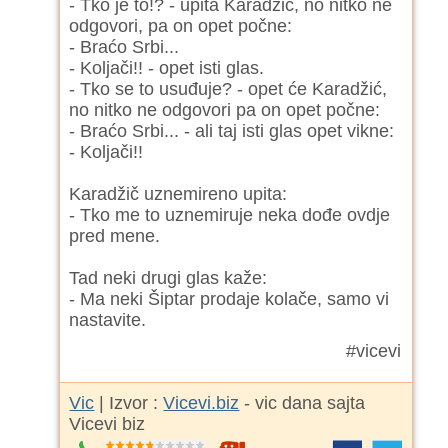
- Tko je to!? - upita Karadžić, no nitko ne
odgovori, pa on opet počne:
- Braćo Srbi...
- Koljači!! - opet isti glas.
- Tko se to usuđuje? - opet će Karadžić,
no nitko ne odgovori pa on opet počne:
- Braćo Srbi... - ali taj isti glas opet vikne:
- Koljači!!
Karadžič uznemireno upita:
- Tko me to uznemiruje neka dođe ovdje
pred mene.
Tad neki drugi glas kaže:
- Ma neki Šiptar prodaje kolače, samo vi
nastavite.
#vicevi
Vic
| Izvor :
Vicevi.biz
- vic dana sajta
Vicevi biz