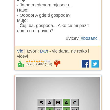
- Ja na medenom mjesecu...
Haso:
- Ooooo! A gde ti gospođa?
Mujo:
- Čuj, ba, gospođa... A ko će mi pazit`
doma na trgovinu?
#vicevi
#bosanci
Vic
| Izvor :
Dan
- vic dana, ne retko i
vicevi
Rating:
7.4
/
10
(
108
)