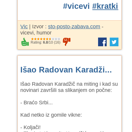
#vicevi
#kratki
Vic
| Izvor :
sto-posto-zabava.com
-
vicevi, humor
Rating:
6.8
/
10
(
16
)
Išao Radovan Karadži...
Išao Radovan Karadžič na miting i kad su
novinari završili sa slikanjem on počne:
- Braćo Srbi...
Kad netko iz gomile vikne:
- Koljači!