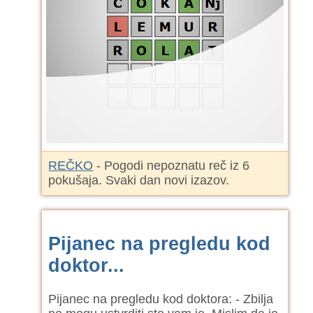
REČKO
- Pogodi nepoznatu reč iz 6
pokušaja. Svaki dan novi izazov.
Pijanec na pregledu kod
doktor...
Pijanec na pregledu kod doktora: - Zbilja