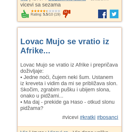
vicevi sa sezama
Rating:
5.5
/
10
(
19
)
Lovac Mujo se vratio iz
Afrike...
Lovac Mujo se vratio iz Afrike i prepričava
doživljaje:
• Jedne noći, čujem neki šum. Ustanem
iz kreveta i vidim da mi se približava slon.
Skočim, zgrabim pušku i ubijem slona,
onako u pidžami...
• Ma daj - prekide ga Haso - otkud slonu
pidžama?
#vicevi
#kratki
#bosanci