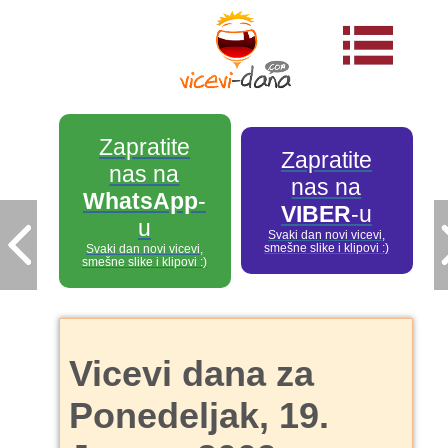
Zapratite
Zapratite
nas na
nas na
WhatsApp
-
VIBER
-u
u
Svaki dan novi vicevi,
smešne slike i klipovi :)
Svaki dan novi vicevi,
smešne slike i klipovi :)
Vicevi dana za
Ponedeljak, 19.