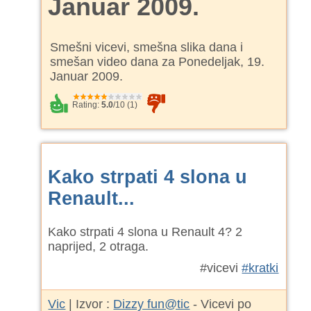
Januar 2009.
Smešni vicevi, smešna slika dana i
smešan video dana za Ponedeljak, 19.
Januar 2009.
Rating:
5.0
/
10
(
1
)
Kako strpati 4 slona u
Renault...
Kako strpati 4 slona u Renault 4? 2
naprijed, 2 otraga.
#vicevi
#kratki
Vic
| Izvor :
Dizzy fun@tic
- Vicevi po