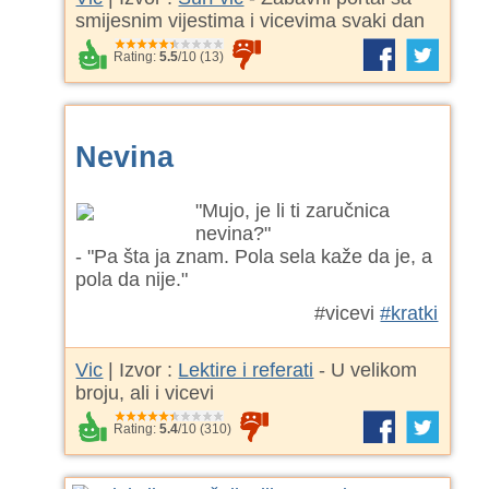
smijesnim vijestima i vicevima svaki dan
Rating:
5.5
/
10
(
13
)
Nevina
"Mujo, je li ti zaručnica
nevina?"
- "Pa šta ja znam. Pola sela kaže da je, a
pola da nije."
#vicevi
#kratki
Vic
| Izvor :
Lektire i referati
- U velikom
broju, ali i vicevi
Rating:
5.4
/
10
(
310
)