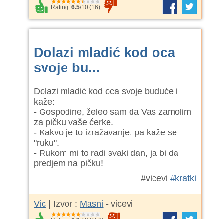
Rating:
6.5
/
10
(
16
)
Dolazi mladić kod oca
svoje bu...
Dolazi mladić kod oca svoje buduće i
kaže:
- Gospodine, želeo sam da Vas zamolim
za pičku vaše ćerke.
- Kakvo je to izražavanje, pa kaže se
"ruku".
- Rukom mi to radi svaki dan, ja bi da
predjem na pičku!
#vicevi
#kratki
Vic
| Izvor :
Masni
- vicevi