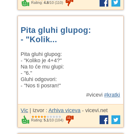
Rating:
4.8
/
10
(
110
)
Pita gluhi glupog:
- "Kolik...
Pita gluhi glupog:
- "Koliko je 4+4?"
Na to će mu glupi:
- "6."
Gluhi odgovori:
- "Nos ti posran!"
#vicevi
#kratki
Vic
| Izvor :
Arhiva viceva
- vicevi.net
Rating:
5.1
/
10
(
104
)