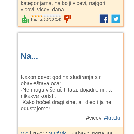
kategorijama, najbolji vicevi, najgori
vicevi, vicevi dana
Rating:
3.6
/
10
(
14
)
Na...
Nakon devet godina studiranja sin
obavještava oca:
-Ne mogu više učiti tata, dojadilo mi, a
nikakve koristi.
-Kako hoćeš dragi sine, ali djed i ja ne
odustajemo!
#vicevi
#kratki
Vic
| Izvor :
Surf vic
- Zabavni portal sa