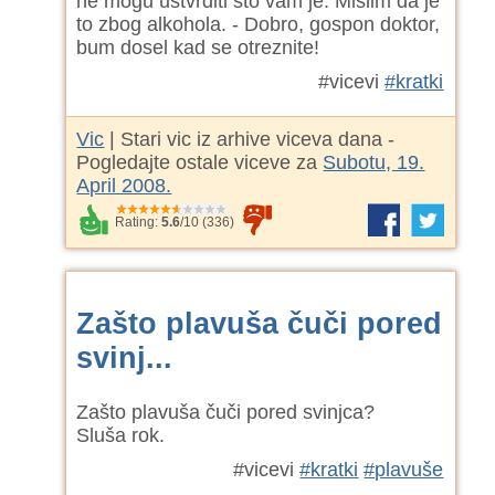
ne mogu ustvrditi sto vam je. Mislim da je
to zbog alkohola. - Dobro, gospon doktor,
bum dosel kad se otreznite!
#vicevi
#kratki
Vic
| Stari vic iz arhive viceva dana -
Pogledajte ostale viceve za
Subotu, 19.
April 2008.
Rating:
5.6
/
10
(
336
)
Zašto plavuša čuči pored
svinj...
Zašto plavuša čuči pored svinjca?
Sluša rok.
#vicevi
#kratki
#plavuše