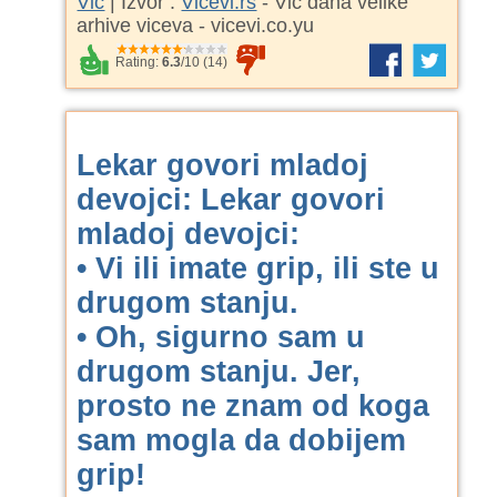
Vic
| Izvor :
Vicevi.rs
- Vic dana velike
arhive viceva - vicevi.co.yu
Rating:
6.3
/
10
(
14
)
Lekar govori mladoj
devojci:
Lekar govori
mladoj devojci:
• Vi ili imate grip, ili ste u
drugom stanju.
• Oh, sigurno sam u
drugom stanju. Jer,
prosto ne znam od koga
sam mogla da dobijem
grip!