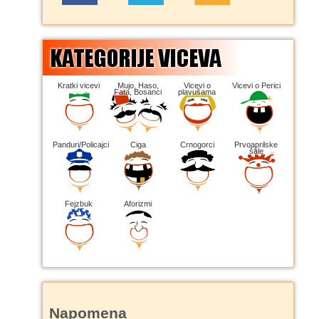
Kratki vicevi
Mujo, Haso,
Vicevi o
Vicevi o Perici
Fata, Bosanci
plavušama
Panduri/Policajci
Ciga
Crnogorci
Prvoaprilske
šale
Fejzbuk
Aforizmi
Napomena