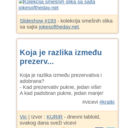
Slideshow #193
- kolekcija smešnih slika
sa sajta
jokesoftheday.net
.
Koja je razlika između
prezerv...
Koja je razlika između prezervativa i
adobrana?
- Kad prezervativ pukne, jedan više!
A kad padobran pukne, jedan manje!
#vicevi
#kratki
Vic
| Izvor :
KURIR
- dnevni tabloid,
svakog dana sveži vicevi