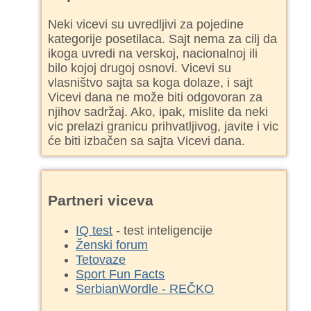
Neki vicevi su uvredljivi za pojedine
kategorije posetilaca. Sajt nema za cilj da
ikoga uvredi na verskoj, nacionalnoj ili
bilo kojoj drugoj osnovi. Vicevi su
vlasništvo sajta sa koga dolaze, i sajt
Vicevi dana ne može biti odgovoran za
njihov sadržaj. Ako, ipak, mislite da neki
vic prelazi granicu prihvatljivog, javite i vic
će biti izbačen sa sajta Vicevi dana.
Partneri viceva
IQ test
- test inteligencije
Ženski forum
Tetovaze
Sport Fun Facts
SerbianWordle - REČKO