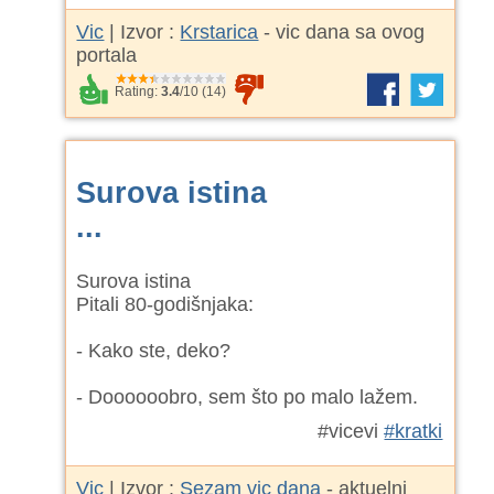
Vic
| Izvor :
Krstarica
- vic dana sa ovog
portala
Rating:
3.4
/
10
(
14
)
Surova istina
...
Surova istina
Pitali 80-godišnjaka:
- Kako ste, deko?
- Doooooobro, sem što po malo lažem.
#vicevi
#kratki
Vic
| Izvor :
Sezam vic dana
- aktuelni